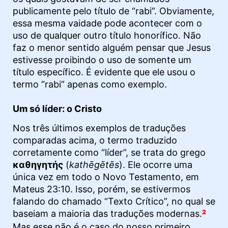
publicamente pelo título de “rabi”. Obviamente,
essa mesma vaidade pode acontecer com o
uso de qualquer outro título honorífico. Não
faz o menor sentido alguém pensar que Jesus
estivesse proibindo o uso de somente um
título específico. É evidente que ele usou o
termo “rabi” apenas como exemplo.
Um só líder: o Cristo
Nos três últimos exemplos de traduções
comparadas acima, o termo traduzido
corretamente como “líder”, se trata do grego
καθηγητής
(
kathēgētēs
). Ele ocorre uma
única vez em todo o Novo Testamento, em
Mateus 23:10. Isso, porém, se estivermos
falando do chamado “Texto Crítico”, no qual se
baseiam a maioria das traduções modernas.
2
Mas esse não é o caso do nosso primeiro