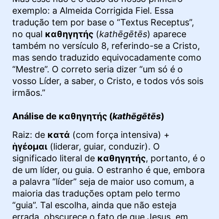
exemplo: a Almeida Corrigida Fiel. Essa
tradução tem por base o “Textus Receptus”,
no qual
καθηγητής
(
kathēgētēs
) aparece
também no versículo 8, referindo-se a Cristo,
mas sendo traduzido equivocadamente como
“Mestre”. O correto seria dizer “um só é o
vosso Líder, a saber, o Cristo, e todos vós sois
irmãos.”
Análise de καθηγητής (
kathēgētēs
)
Raiz: de
κατά
(com força intensiva) +
ἡγέομαι
(liderar, guiar, conduzir). O
significado literal de
καθηγητής
, portanto, é o
de um líder, ou guia. O estranho é que, embora
a palavra “líder” seja de maior uso comum, a
maioria das traduções optam pelo termo
“guia”. Tal escolha, ainda que não esteja
errada, obscurece o fato de que Jesus, em